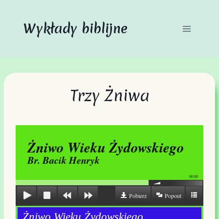
Przejdź
do
Wykłady biblijne
treści
Trzy Żniwa
Żniwo Wieku Żydowskiego
Br. Bacik Henryk
00:00
Pobierz
Popout
Żniwo Wieku Żydowskiego